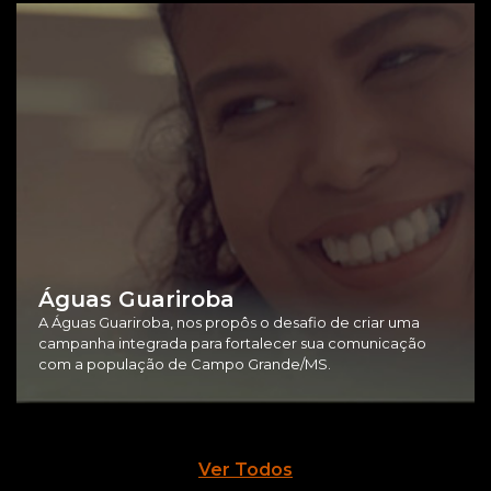
Águas Guariroba
A Águas Guariroba, nos propôs o desafio de criar uma
campanha integrada para fortalecer sua comunicação
com a população de Campo Grande/MS.
Ver Todos